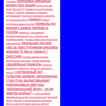
подборка смешных
рекламы
видео про кошек
подростки как
колят ботокс???
почему в россии плохие
дороги?
почему девушки не бывают
штурманом!?
придурок опрокинул автобус
прикол
это реально жесть
прикол
приколы во
подборказнаменитостей
время съемок любовь и
голуби
приколы с детишками )
прожекторперисхилтон о iphone или
реклама apple?
путина освистали после боя
реальная погоня
емельяненко
гаи за преступником
реклама
жвачки ))) мега прикол !
россия
русские аварии снятые
видеорегистратором
сборка приколов
свадебные приколы
секреты
бильярда
секреты и хитрости windows 7.
снотворный кот
часть 1
события недели. неизданное
стая птиц вырисовывает
причудливые фигуры
тихоокеанский флот - если
завтра война?
ту-154 ra-85563
аварийная посадка (полная версия)
упорный
песик
уфа вид с президенского балкона
фокус в метро!!такого ещё не видел!!