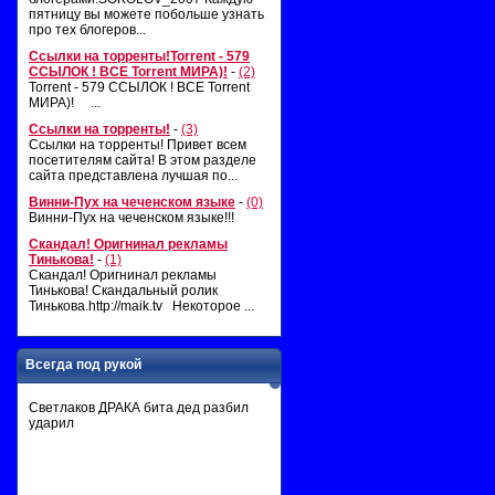
пятницу вы можете побольше узнать
про тех блогеров...
Ссылки на торренты!Torrent - 579
ССЫЛОК ! ВСЕ Torrent МИРА)!
-
(2)
Torrent - 579 ССЫЛОК ! ВСЕ Torrent
МИРА)! ...
Ссылки на торренты!
-
(3)
Ссылки на торренты! Привет всем
посетителям сайта! В этом разделе
сайта представлена лучшая по...
Винни-Пух на чеченском языке
-
(0)
Винни-Пух на чеченском языке!!!
Скандал! Оригнинал рекламы
Тинькова!
-
(1)
Скандал! Оригнинал рекламы
Тинькова! Скандальный ролик
Тинькова.http://maik.tv Некоторое ...
Всегда под рукой
Светлаков ДРАКА бита дед разбил
ударил