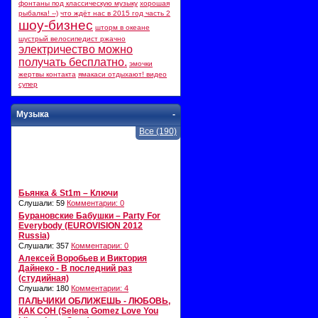
фонтаны под классическую музыку
хорошая
рыбалка! --)
что ждёт нас в 2015 год часть 2
шоу-бизнес
шторм в океане
шустрый велосипедист ржачно
электричество можно
получать бесплатно.
эмочки
жертвы контакта
ямакаси отдыхают! видео
супер
Музыка
-
Все (190)
Бьянка & St1m – Ключи
Слушали: 59
Комментарии: 0
Бурановские Бабушки – Party For
Everybody (EUROVISION 2012
Russia)
Слушали: 357
Комментарии: 0
Алексей Воробьев и Виктория
Дайнеко - В последний раз
(студийная)
Слушали: 180
Комментарии: 4
ПАЛЬЧИКИ ОБЛИЖЕШЬ - ЛЮБОВЬ,
КАК СОН (Selena Gomez Love You