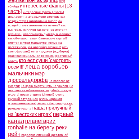
жертвы контакта(ппц)
жир
интересные факты [13
убийца
часть]
интересные факты [7часть]
инцидент на атракционе сюрприз
как
воздействует алкоголь на мозг?
как
воздействует алкоголь на печень?
как
выиграть миллион
как котенок смотрит
мультик -)
как обмануть рулетку в казино?
как обчищают ваши банковские карты!?
кипяток внутри маршрутки прямо на
пассажиров.
кот аварийку включил!
кот-
светофорщик))
коты - диджеи (подборка)
красивая социальная реклама
креативный
кто ест суши 'смотреть
голубь
леша воробьев
всем!!!'
мальчики
мэр
дюссельдорфа
на волоске от
смерти!
на краю смерти чуть не убился!
не
реально незабываемая свадьба!это надо
видеть!
новая опция в iphone!?
очень
скучный аттракцион
очень хорошая
правильная песня!
пёс-акробат
пародия на
паша прилучный
рекламу rexona
первый
на 'жестоких играх'
канал
планетарии
tonhalle на берегу реки
рейн
подборка смешной креативной