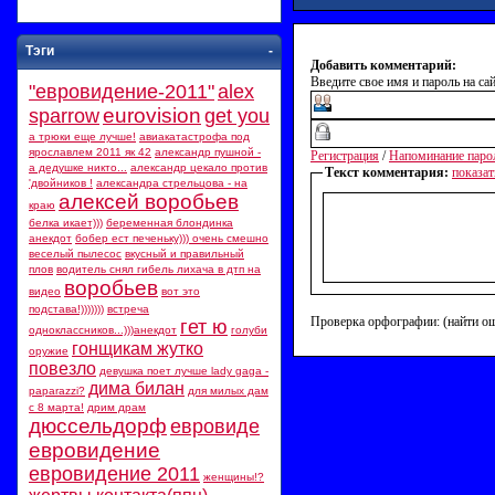
Тэги
-
Добавить комментарий:
Введите свое имя и пароль на сай
"евровидение-2011"
alex
eurovision
sparrow
get you
а трюки еще лучше!
авиакатастрофа под
ярославлем 2011 як 42
александр пушной -
Регистрация
/
Напоминание паро
а дедушке никто...
александр цекало против
Текст комментария:
показат
'двойников !
александра стрельцова - на
алексей воробьев
краю
белка икает)))
беременная блондинка
анекдот
бобер ест печеньку))) очень смешно
веселый пылесос
вкусный и правильный
плов
водитель снял гибель лихача в дтп на
воробьев
видео
вот это
подстава!)))))))
встреча
Проверка орфографии: (найти о
гет ю
одноклассников...)))анекдот
голуби
гонщикам жутко
оружие
повезло
девушка поет лучше lady gaga -
дима билан
paparazzi?
для милых дам
с 8 марта!
дрим драм
дюссельдорф
евровиде
евровидение
евровидение 2011
женщины!?