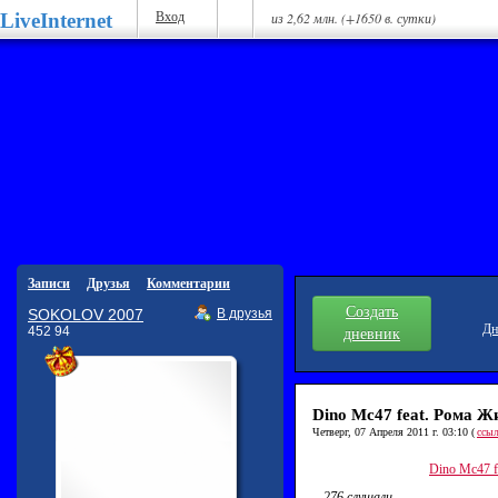
LiveInternet
Вход
из 2,62 млн. (+1650 в. сутки)
Записи
Друзья
Комментарии
Создать
SOKOLOV 2007
В друзья
Дн
452 94
дневник
Dino Mc47 feat. Рома Ж
Четверг, 07 Апреля 2011 г. 03:10 (
ссы
Dino Mc47 f
276 слушали